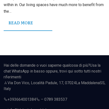
within in. Our living spaces have much more to benefit from
the…
READ MORE
Hai delle domande o vuoi saperne qualcosa di più?Usa la
chat WhatsApp in basso oppure, trovi qui sotto tutti nostri
riferimenti
Via Don Vico, Località Padule, 17, 07024
La Maddalena
SS,
Italy
+393664001384
–
0789 383537