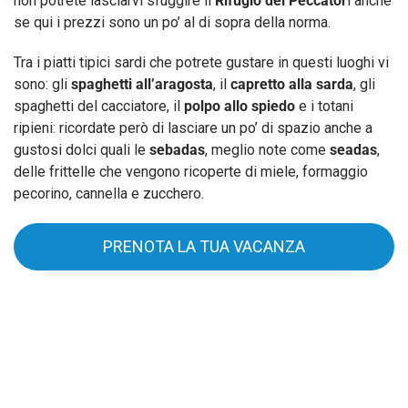
non potrete lasciarvi sfuggire il
Rifugio dei Peccator
i anche
se qui i prezzi sono un po’ al di sopra della norma.
Tra i piatti tipici sardi che potrete gustare in questi luoghi vi
sono: gli
spaghetti all’aragosta
, il
capretto alla sarda
, gli
spaghetti del cacciatore, il
polpo allo spiedo
e i totani
ripieni: ricordate però di lasciare un po’ di spazio anche a
gustosi dolci quali le
sebadas
, meglio note come
seadas
,
delle frittelle che vengono ricoperte di miele, formaggio
pecorino, cannella e zucchero.
PRENOTA LA TUA VACANZA