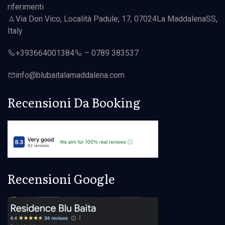
riferimenti
Via Don Vico, Località Padule, 17, 07024
La Maddalena
SS,
Italy
+393664001384
–
0789 383537
info@
blubaita
lamaddalena.com
Recensioni Da Booking
Recensioni Google