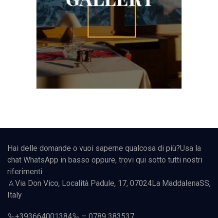
Hai delle domande o vuoi saperne qualcosa di più?Usa la
chat WhatsApp in basso oppure, trovi qui sotto tutti nostri
riferimenti
Via Don Vico, Località Padule, 17, 07024
La Maddalena
SS,
Italy
+393664001384
–
0789 383537