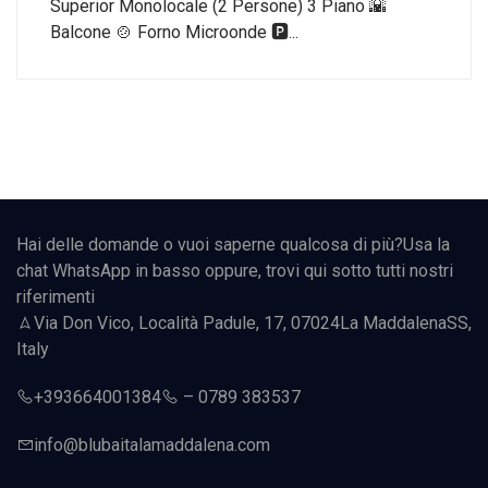
Superior Monolocale (2 Persone) 3 Piano 🌇
Balcone 🍲 Forno Microonde 🅿️...
Hai delle domande o vuoi saperne qualcosa di più?Usa la
chat WhatsApp in basso oppure, trovi qui sotto tutti nostri
riferimenti
Via Don Vico, Località Padule, 17, 07024
La Maddalena
SS,
Italy
+393664001384
–
0789 383537
info@
blubaita
lamaddalena.com