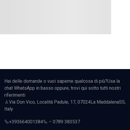
Hai delle domande o vuoi saperne qualcosa di più?Usa la
chat WhatsApp in basso oppure, trovi qui sotto tutti nostri
riferimenti
Via Don Vico, Località Padule, 17, 07024
La Maddalena
SS,
Italy
+393664001384
–
0789 383537